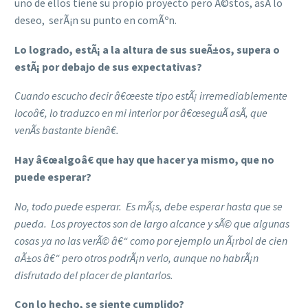
uno de ellos tiene su propio proyecto pero Ã©stos, asÃ­ lo
deseo, serÃ¡n su punto en comÃºn.
Lo logrado, estÃ¡ a la altura de sus sueÃ±os, supera o
estÃ¡ por debajo de sus expectativas?
Cuando escucho decir â€œeste tipo estÃ¡ irremediablemente
locoâ€, lo traduzco en mi interior por â€œseguÃ­ asÃ­, que
venÃ­s bastante bienâ€.
Hay â€œalgoâ€ que hay que hacer ya mismo, que no
puede esperar?
No, todo puede esperar. Es mÃ¡s, debe esperar hasta que se
pueda. Los proyectos son de largo alcance y sÃ© que algunas
cosas ya no las verÃ© â€“ como por ejemplo un Ã¡rbol de cien
aÃ±os â€“ pero otros podrÃ¡n verlo, aunque no habrÃ¡n
disfrutado del placer de plantarlos.
Con lo hecho, se siente cumplido?