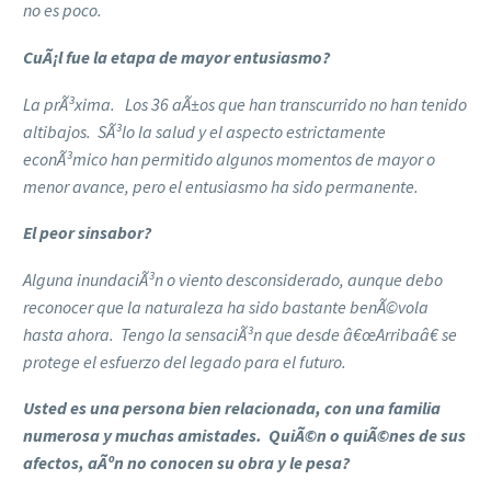
no es poco.
CuÃ¡l fue la etapa de mayor entusiasmo?
La prÃ³xima. Los 36 aÃ±os que han transcurrido no han tenido
altibajos. SÃ³lo la salud y el aspecto estrictamente
econÃ³mico han permitido algunos momentos de mayor o
menor avance, pero el entusiasmo ha sido permanente.
El peor sinsabor?
Alguna inundaciÃ³n o viento desconsiderado, aunque debo
reconocer que la naturaleza ha sido bastante benÃ©vola
hasta ahora. Tengo la sensaciÃ³n que desde â€œArribaâ€ se
protege el esfuerzo del legado para el futuro.
Usted es una persona bien relacionada, con una familia
numerosa y muchas amistades. QuiÃ©n o quiÃ©nes de sus
afectos, aÃºn no conocen su obra y le pesa?