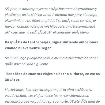
SÃ­, porque ambos proyectos estÃ¡n bastante desarrollados y
el esfuerzo no ha sido en vano. A medida que pase el tiempo
el sentimiento de â€œcumplidoâ€ se harÃ¡ sentir con mayor
fuerza. Cuando note que mis hijos quieran â€œcorrermeâ€
â€“ cosa que no serÃ¡ fÃ¡cil â€“ el cumplido serÃ¡ pleno.
DespuÃ©s de tantos viajes, sigue sintiendo emociones
cuando nuevamente llega?
Siempre llego y llegamos con la misma expectativa de saber
quÃ© hacer al dÃ­a siguiente.
Tiene idea de cuantos viajes ha hecho a Iriarte, en estos
36 aÃ±os
MuchÃ­simos. Los necesarios para que la obra estÃ© en su
estado actual. Los viajes nunca fueron considerados un
esfuerzo porque yo podrÃ­a repreguntarte, â€œtenÃ©s idea de