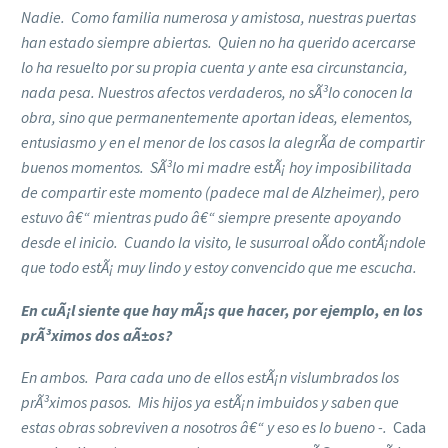
Nadie. Como familia numerosa y amistosa, nuestras puertas
han estado siempre abiertas. Quien no ha querido acercarse
lo ha resuelto por su propia cuenta y ante esa circunstancia,
nada pesa. Nuestros afectos verdaderos, no sÃ³lo conocen la
obra, sino que permanentemente aportan ideas, elementos,
entusiasmo y en el menor de los casos la alegrÃ­a de compartir
buenos momentos. SÃ³lo mi madre estÃ¡ hoy imposibilitada
de compartir este momento (padece mal de Alzheimer), pero
estuvo â€“ mientras pudo â€“ siempre presente apoyando
desde el inicio. Cuando la visito, le susurroal oÃ­do contÃ¡ndole
que todo estÃ¡ muy lindo y estoy convencido que me escucha.
En cuÃ¡l siente que hay mÃ¡s que hacer, por ejemplo, en los
prÃ³ximos dos aÃ±os?
En ambos. Para cada uno de ellos estÃ¡n vislumbrados los
prÃ³ximos pasos. Mis hijos ya estÃ¡n imbuidos y saben que
estas obras sobreviven a nosotros â€“ y eso es lo bueno -.
Cada