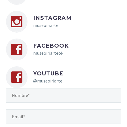


INSTAGRAM
museoiriarte


FACEBOOK
museoiriarteok


YOUTUBE
@museoiriarte