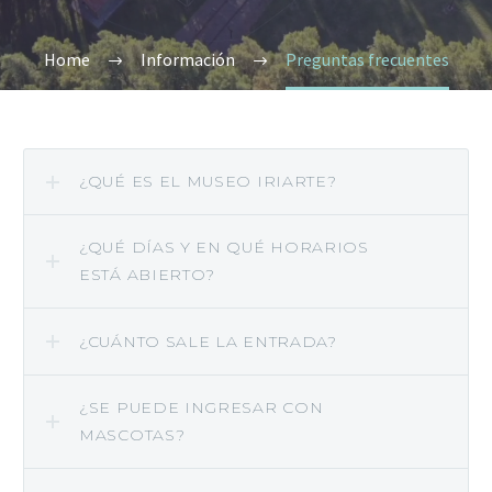
Home
Información
Preguntas frecuentes
¿QUÉ ES EL MUSEO IRIARTE?
¿QUÉ DÍ­AS Y EN QUÉ HORARIOS
ESTÁ ABIERTO?
¿CUÁNTO SALE LA ENTRADA?
¿SE PUEDE INGRESAR CON
MASCOTAS?