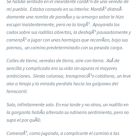
Se habÃ­a sentado en el inexistente cordÃ³n de una vereda de
mi pueblo. Estaba cansado en su interior. MordiÃ³ distraÃ­
damente una ramita de paraÃ­so y su amargo sabor le hizo
escupir insistentemente, pero no la largÃ³. Apoyando los
codos sobre sus rodillas abiertas, la deshojÃ³ pausadamente y
comenzÃ³ a jugar con unas hormigas que recorrÃ­an, bajo sus
piernas, un camino predeterminado con su pesada carga.
Calles de tierra, veredas de tierra, aire con tierra. AsÃ­ de
sencilla y complicada era su vida sin apuros ni mayores
ambiciones. Siesta calurosa, transpiraciÃ³n cotidiana, un leve
olor a hinojo y la mirada perdida hacia los galpones del
ferrocarril.
Solo, infinitamente solo. En esa tarde y no otras, un nudillo en
la garganta habÃ­a alterado su rutinario sentimiento, pero no
supo el por quÃ©.
ComenzÃ³, como jugando, a complicarle el camino a las