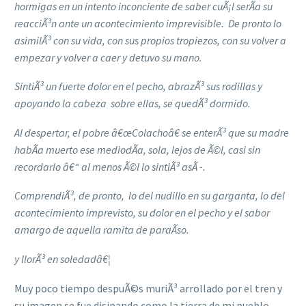
hormigas en un intento inconciente de saber cuÃ¡l serÃ­a su
reacciÃ³n ante un acontecimiento imprevisible. De pronto lo
asimilÃ³ con su vida, con sus propios tropiezos, con su volver a
empezar y volver a caer y detuvo su mano.
SintiÃ³ un fuerte dolor en el pecho, abrazÃ³ sus rodillas y
apoyando la cabeza sobre ellas, se quedÃ³ dormido.
Al despertar, el pobre â€œColachoâ€ se enterÃ³ que su madre
habÃ­a muerto ese mediodÃ­a, sola, lejos de Ã©l, casi sin
recordarlo â€“ al menos Ã©l lo sintiÃ³ asÃ­ -.
ComprendiÃ³, de pronto, lo del nudillo en su garganta, lo del
acontecimiento imprevisto, su dolor en el pecho y el sabor
amargo de aquella ramita de paraÃ­so.
y llorÃ³ en soledadâ€¦
Muy poco tiempo despuÃ©s muriÃ³ arrollado por el tren y
su imagen se fue disipando como la tierra de mi pueblo.