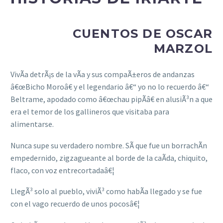
CUENTOS DE OSCAR
MARZOL
VivÃ­a detrÃ¡s de la vÃ­a y sus compaÃ±eros de andanzas
â€œBicho Moroâ€ y el legendario â€“ yo no lo recuerdo â€“
Beltrame, apodado como â€œchau pipÃ­â€ en alusiÃ³n a que
era el temor de los gallineros que visitaba para
alimentarse.
Nunca supe su verdadero nombre. SÃ­ que fue un borrachÃ­n
empedernido, zigzagueante al borde de la caÃ­da, chiquito,
flaco, con voz entrecortadaâ€¦
LlegÃ³ solo al pueblo, viviÃ³ como habÃ­a llegado y se fue
con el vago recuerdo de unos pocosâ€¦