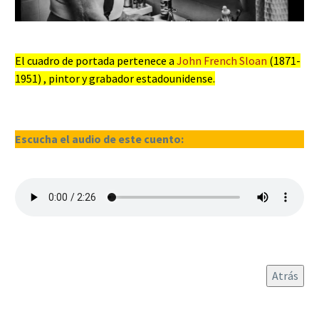
El cuadro de portada pertenece a
John French Sloan
(1871-
1951) , pintor y grabador estadounidense.
Escucha el audio de este cuento: