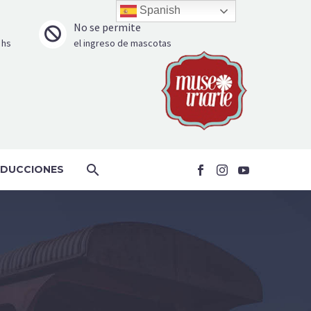
Spanish
No se permite


 hs
el ingreso de mascotas
DUCCIONES