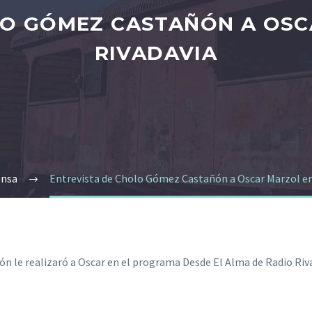
LO GÓMEZ CASTAÑÓN A OSC
RIVADAVIA
ensa
Entrevista de Cholo Gómez Castañón a Oscar Marzol en
 le realizaró a Oscar en el programa Desde El Alma de Radio Riv