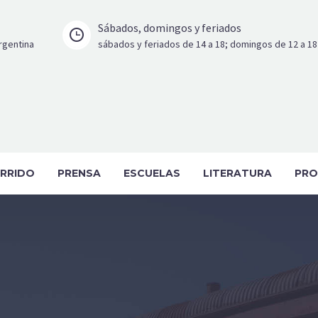
Sábados, domingos y feriados


Argentina
sábados y feriados de 14 a 18; domingos de 12 a 18
RRIDO
PRENSA
ESCUELAS
LITERATURA
PRO