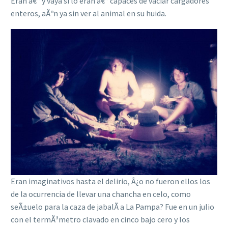
Eran â€“ y vaya si lo eran â€“ capaces de vaciar cargadores
enteros, aÃºn ya sin ver al animal en su huida.
Eran imaginativos hasta el delirio, Â¿o no fueron ellos los
de la ocurrencia de llevar una chancha en celo, como
seÃ±uelo para la caza de jabalÃ­ a La Pampa? Fue en un julio
con el termÃ³metro clavado en cinco bajo cero y los