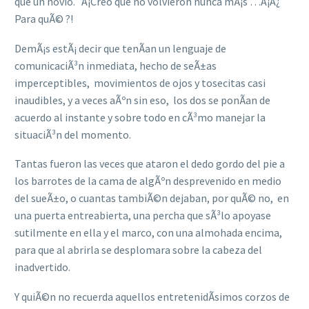
que un novio. Â¡Creo que no volvieron nunca mÃ¡s …Â¡Â¿
Para quÃ© ?!
DemÃ¡s estÃ¡ decir que tenÃ­an un lenguaje de
comunicaciÃ³n inmediata, hecho de seÃ±as
imperceptibles, movimientos de ojos y tosecitas casi
inaudibles, y a veces aÃºn sin eso, los dos se ponÃ­an de
acuerdo al instante y sobre todo en cÃ³mo manejar la
situaciÃ³n del momento.
Tantas fueron las veces que ataron el dedo gordo del pie a
los barrotes de la cama de algÃºn desprevenido en medio
del sueÃ±o, o cuantas tambiÃ©n dejaban, por quÃ© no, en
una puerta entreabierta, una percha que sÃ³lo apoyase
sutilmente en ella y el marco, con una almohada encima,
para que al abrirla se desplomara sobre la cabeza del
inadvertido.
Y quiÃ©n no recuerda aquellos entretenidÃ­simos corzos de