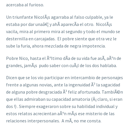
acercaba al furioso.
Un triunfante NicolÃ¡s agarraba al falso culpable, ya le
estaba por dar unaâ€¦ y ahÃ­ aparecÃ­a el otro. NicolÃ¡s
vacila, mira al primero mira al segundo y todo el mundo se
desternilla en carcajadas. El pobre siente que otra vez le
sube la furia, ahora mezclada de negra impotencia.
Pobre Nico, hasta el Ãºltimo dÃ­a de su vida fue asÃ­, aÃºn de
grandes, jamÃ¡s pudo saber con cuÃ¡l de los dos hablaba.
Dicen que se los vio participar en intercambio de personajes
frente a algunas novias, ante la ingenuidad Ã³ la sagacidad
de alguna pobre desgraciada Ã³ feliz afortunada. TambiÃ©n
que ellas admiraban su capacidad amatoria (Â¡ claro, si eran
dos !) . Siempre exageraron sobre su habilidad individual y
estos relatos acrecientan aÃºn mÃ¡s ese misterio de las
relaciones interpersonales. A mÃ­, no me consta.