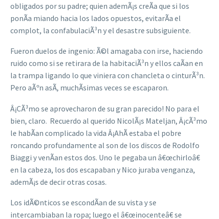
obligados por su padre; quien ademÃ¡s creÃ­a que si los
ponÃ­a miando hacia los lados opuestos, evitarÃ­a el
complot, la confabulaciÃ³n y el desastre subsiguiente.
Fueron duelos de ingenio: Ã©l amagaba con irse, haciendo
ruido como si se retirara de la habitaciÃ³n y ellos caÃ­an en
la trampa ligando lo que viniera con chancleta o cinturÃ³n.
Pero aÃºn asÃ­, muchÃ­simas veces se escaparon.
Â¡CÃ³mo se aprovecharon de su gran parecido! No para el
bien, claro. Recuerdo al querido NicolÃ¡s Mateljan, Â¡cÃ³mo
le habÃ­an complicado la vida Â¡AhÃ­ estaba el pobre
roncando profundamente al son de los discos de Rodolfo
Biaggi y venÃ­an estos dos. Uno le pegaba un â€œchirloâ€
en la cabeza, los dos escapaban y Nico juraba venganza,
ademÃ¡s de decir otras cosas.
Los idÃ©nticos se escondÃ­an de su vista y se
intercambiaban la ropa; luego el â€œinocenteâ€ se