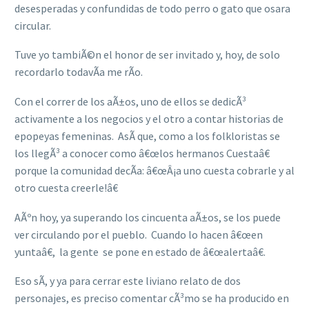
desesperadas y confundidas de todo perro o gato que osara
circular.
Tuve yo tambiÃ©n el honor de ser invitado y, hoy, de solo
recordarlo todavÃ­a me rÃ­o.
Con el correr de los aÃ±os, uno de ellos se dedicÃ³
activamente a los negocios y el otro a contar historias de
epopeyas femeninas. AsÃ­ que, como a los folkloristas se
los llegÃ³ a conocer como â€œlos hermanos Cuestaâ€
porque la comunidad decÃ­a: â€œÂ¡a uno cuesta cobrarle y al
otro cuesta creerle!â€
AÃºn hoy, ya superando los cincuenta aÃ±os, se los puede
ver circulando por el pueblo. Cuando lo hacen â€œen
yuntaâ€, la gente se pone en estado de â€œalertaâ€.
Eso sÃ­, y ya para cerrar este liviano relato de dos
personajes, es preciso comentar cÃ³mo se ha producido en