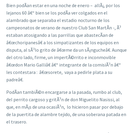
Bien podÃ­an estar en una noche de enero – allÃ¡, por los
lejanos 60 â€“ bien se los podÃ­a ver colgados en el
alambrado que separaba el estadio nocturno de los
campeonatos de verano de nuestro Club San MartÃ­n -, Ã³
estaban atosigando a las parrillas que abastecÃ­an de
â€œchoripanesâ€ a los simpatizantes de los equipos en
disputa, al sÃ³lo grito de â€œme da un sÃ¡ngucheâ€. Aunque
del otro lado, firme, un impertÃ©rrito e inconmovible
â€œdon Mario Galliâ€ â€“ integrante de la comisiÃ³n â€“
les contestara : â€œsorete, vaya a pedirle plata a su
padreâ€.
PodÃ­an tambiÃ©n encargarse a la pasada, rumbo al club,
del perrito cargoso y gritÃ³n de don Miguelito Nasissi, al
que, en mÃ¡s de una ocasiÃ³n, lo hicieron pasar por debajo
de la puertita de alambre tejido, de una soberana patada en
el trasero.