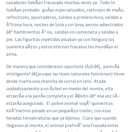
cazadores habÃ­an fracasado muchas veces ya. Todo lo
habÃ­an probado: guÃ­as especializados, rastrojos de maÃ­z,
reflectores, apostaderos, salidas a primera hora, salidas a
Ãºltima hora, noches de luna y sin luna, perros adiestrados
â€“ hambrientos Ã³ no, salidas en camioneta y salidas a
pie. Las figuritas repetidas pisaban ya con holgura los
cuarenta aÃ±os y estos eternos fracasos les mordÃ­an el
alma.
De manera que consideraron oportuno (Â¡SIâ€¦, parecÃ­a
inteligente! â€¦porque las leyes naturales funcionan) llevar
desde Iriarte una chancha de corral en celo. Atada
cuidadosamente a un Ã¡rbol en medio del monte, ella
atraerÃ­a a la jaurÃ­a completa y el Ã©xito â€“ esa vez sÃ­ –
estarÃ­a asegurado. El pobre animal viajÃ³ quinientos
kilÃ³metros parado en un pequeÃ±o trailer, con esas
heladas temperaturas que ya dijimos. Claro que cuando
llegaron al monte, el animal prefiriÃ³ una frazada antes