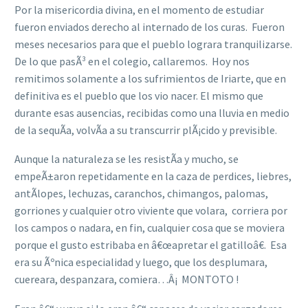
Por la misericordia divina, en el momento de estudiar
fueron enviados derecho al internado de los curas. Fueron
meses necesarios para que el pueblo lograra tranquilizarse.
De lo que pasÃ³ en el colegio, callaremos. Hoy nos
remitimos solamente a los sufrimientos de Iriarte, que en
definitiva es el pueblo que los vio nacer. El mismo que
durante esas ausencias, recibidas como una lluvia en medio
de la sequÃ­a, volvÃ­a a su transcurrir plÃ¡cido y previsible.
Aunque la naturaleza se les resistÃ­a y mucho, se
empeÃ±aron repetidamente en la caza de perdices, liebres,
antÃ­lopes, lechuzas, caranchos, chimangos, palomas,
gorriones y cualquier otro viviente que volara, corriera por
los campos o nadara, en fin, cualquier cosa que se moviera
porque el gusto estribaba en â€œapretar el gatilloâ€. Esa
era su Ãºnica especialidad y luego, que los desplumara,
cuereara, despanzara, comiera…Â¡ MONTOTO !