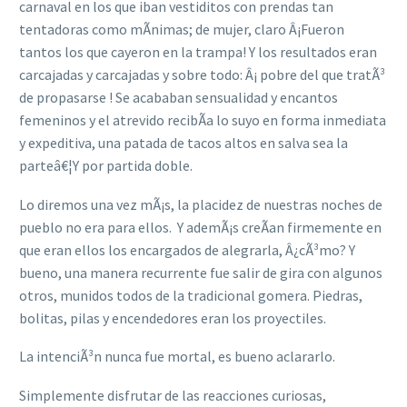
carnaval en los que iban vestiditos con prendas tan
tentadoras como mÃ­nimas; de mujer, claro Â¡Fueron
tantos los que cayeron en la trampa! Y los resultados eran
carcajadas y carcajadas y sobre todo: Â¡ pobre del que tratÃ³
de propasarse ! Se acababan sensualidad y encantos
femeninos y el atrevido recibÃ­a lo suyo en forma inmediata
y expeditiva, una patada de tacos altos en salva sea la
parteâ€¦Y por partida doble.
Lo diremos una vez mÃ¡s, la placidez de nuestras noches de
pueblo no era para ellos. Y ademÃ¡s creÃ­an firmemente en
que eran ellos los encargados de alegrarla, Â¿cÃ³mo? Y
bueno, una manera recurrente fue salir de gira con algunos
otros, munidos todos de la tradicional gomera. Piedras,
bolitas, pilas y encendedores eran los proyectiles.
La intenciÃ³n nunca fue mortal, es bueno aclararlo.
Simplemente disfrutar de las reacciones curiosas,