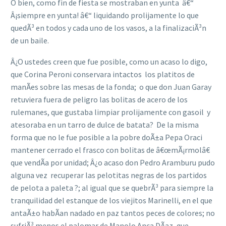
O bien, como fin de fiesta se mostraban en yunta â€“
Â¡siempre en yunta! â€“ liquidando prolijamente lo que
quedÃ³ en todos y cada uno de los vasos, a la finalizaciÃ³n
de un baile.
Â¿O ustedes creen que fue posible, como un acaso lo digo,
que Corina Peroni conservara intactos los platitos de
manÃ­es sobre las mesas de la fonda; o que don Juan Garay
retuviera fuera de peligro las bolitas de acero de los
rulemanes, que gustaba limpiar prolijamente con gasoil y
atesoraba en un tarro de dulce de batata? De la misma
forma que no le fue posible a la pobre doÃ±a Pepa Oraci
mantener cerrado el frasco con bolitas de â€œmÃ¡rmolâ€
que vendÃ­a por unidad; Â¿o acaso don Pedro Aramburu pudo
alguna vez recuperar las pelotitas negras de los partidos
de pelota a paleta ?; al igual que se quebrÃ³ para siempre la
tranquilidad del estanque de los viejitos Marinelli, en el que
antaÃ±o habÃ­an nadado en paz tantos peces de colores; no
sufriÃ³ menos el palomar de Manolo Anca DÃ­az, que