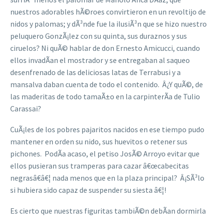
nuestros adorables hÃ©roes convirtieron en un revoltijo de
nidos y palomas; y dÃ³nde fue la ilusiÃ³n que se hizo nuestro
peluquero GonzÃ¡lez con su quinta, sus duraznos y sus
ciruelos? Ni quÃ© hablar de don Ernesto Amicucci, cuando
ellos invadÃ­an el mostrador y se entregaban al saqueo
desenfrenado de las deliciosas latas de Terrabusi y a
mansalva daban cuenta de todo el contenido. Â¿Y quÃ©, de
las maderitas de todo tamaÃ±o en la carpinterÃ­a de Tulio
Carassai?
CuÃ¡les de los pobres pajaritos nacidos en ese tiempo pudo
mantener en orden su nido, sus huevitos o retener sus
pichones. PodÃ­a acaso, el petiso JosÃ© Arroyo evitar que
ellos pusieran sus tramperas para cazar â€œcabecitas
negrasâ€â€¦ nada menos que en la plaza principal? Â¡SÃ³lo
si hubiera sido capaz de suspender su siesta â€¦!
Es cierto que nuestras figuritas tambiÃ©n debÃ­an dormirla