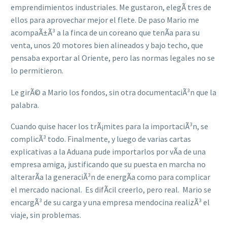
emprendimientos industriales. Me gustaron, elegÃ­ tres de
ellos para aprovechar mejor el flete. De paso Mario me
acompaÃ±Ã³ a la finca de un coreano que tenÃ­a para su
venta, unos 20 motores bien alineados y bajo techo, que
pensaba exportar al Oriente, pero las normas legales no se
lo permitieron.
Le girÃ© a Mario los fondos, sin otra documentaciÃ³n que la
palabra.
Cuando quise hacer los trÃ¡mites para la importaciÃ³n, se
complicÃ³ todo. Finalmente, y luego de varias cartas
explicativas a la Aduana pude importarlos por vÃ­a de una
empresa amiga, justificando que su puesta en marcha no
alterarÃ­a la generaciÃ³n de energÃ­a como para complicar
el mercado nacional. Es difÃ­cil creerlo, pero real. Mario se
encargÃ³ de su carga y una empresa mendocina realizÃ³ el
viaje, sin problemas.