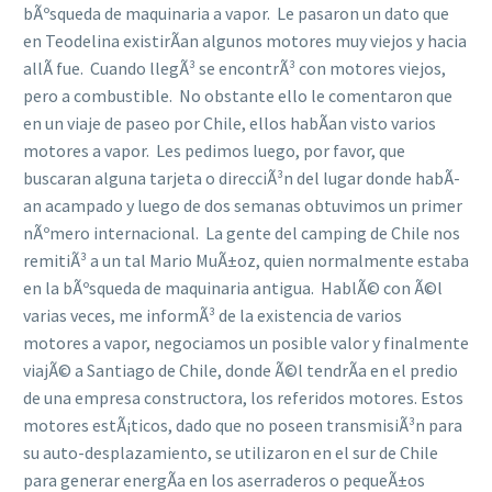
bÃºsqueda de maquinaria a vapor. Le pasaron un dato que
en Teodelina existirÃ­an algunos motores muy viejos y hacia
allÃ­ fue. Cuando llegÃ³ se encontrÃ³ con motores viejos,
pero a combustible. No obstante ello le comentaron que
en un viaje de paseo por Chile, ellos habÃ­an visto varios
motores a vapor. Les pedimos luego, por favor, que
buscaran alguna tarjeta o direcciÃ³n del lugar donde habÃ­
an acampado y luego de dos semanas obtuvimos un primer
nÃºmero internacional. La gente del camping de Chile nos
remitiÃ³ a un tal Mario MuÃ±oz, quien normalmente estaba
en la bÃºsqueda de maquinaria antigua. HablÃ© con Ã©l
varias veces, me informÃ³ de la existencia de varios
motores a vapor, negociamos un posible valor y finalmente
viajÃ© a Santiago de Chile, donde Ã©l tendrÃ­a en el predio
de una empresa constructora, los referidos motores. Estos
motores estÃ¡ticos, dado que no poseen transmisiÃ³n para
su auto-desplazamiento, se utilizaron en el sur de Chile
para generar energÃ­a en los aserraderos o pequeÃ±os