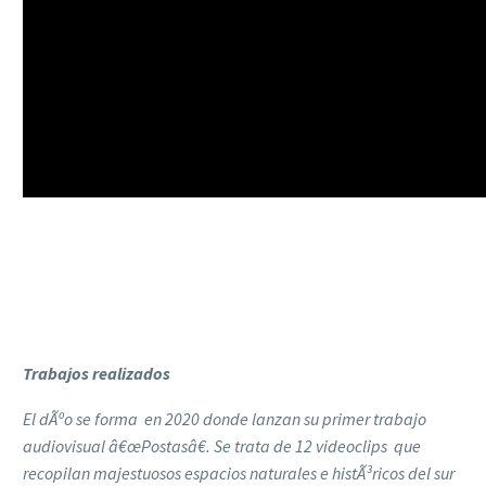
Trabajos realizados
El dÃºo se forma en 2020 donde lanzan su primer trabajo
audiovisual â€œPostasâ€. Se trata de 12 videoclips que
recopilan majestuosos espacios naturales e histÃ³ricos del sur