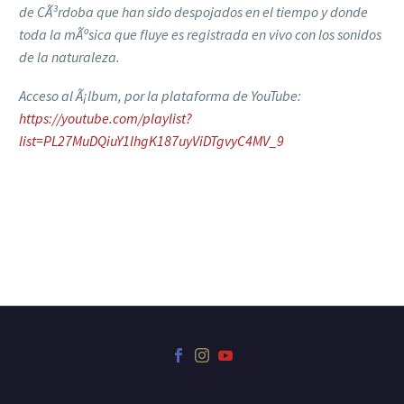
de CÃ³rdoba que han sido despojados en el tiempo y donde
toda la mÃºsica que fluye es registrada en vivo con los sonidos
de la naturaleza.
Acceso al Ã¡lbum, por la plataforma de YouTube:
https://youtube.com/playlist?
list=PL27MuDQiuY1lhgK187uyViDTgvyC4MV_9