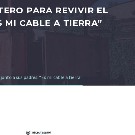
ERO PARA REVIVIR EL
 MI CABLE A TIERRA”
unto a sus padres: “Es mi cable a tierra”