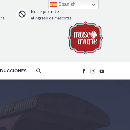
Spanish
No se permite


 hs
el ingreso de mascotas
DUCCIONES