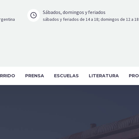
Sábados, domingos y feriados


Argentina
sábados y feriados de 14 a 18; domingos de 12 a 18
RRIDO
PRENSA
ESCUELAS
LITERATURA
PRO