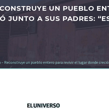
ECONSTRUYE UN PUEBLO ENT
 JUNTO A SUS PADRES: “ES
– Reconstruye un pueblo entero para revivir el lugar donde creció j