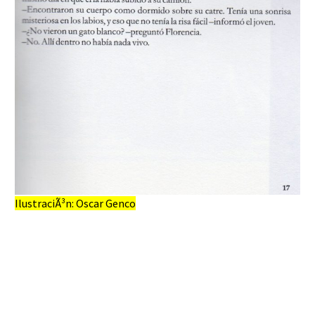
IlustraciÃ³n: Oscar Genco