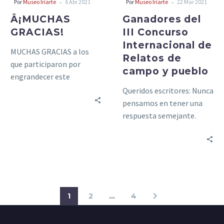
-
-
Por
Museo Iriarte
6 Abr 2021
Por
Museo Iriarte
22 Mar 2021
y
Â¡MUCHAS
Ganadores del
pueblo
GRACIAS!
III Concurso
Internacional de
MUCHAS GRACIAS a los
Relatos de
que participaron por
campo y pueblo
engrandecer este
concurso. En los concursos
Queridos escritores: Nunca
literarios todos ganan. Y
pensamos en tener una
desde el principio;…
respuesta semejante.
Nuestros anteriores
concursos no superaron la
centena de trabajos y ya…
1
2
…
4