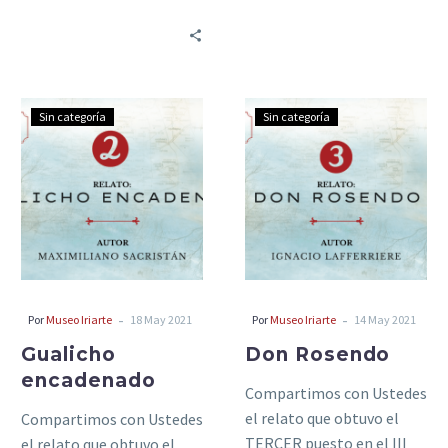
FIRST place in the III
International Contest…
Gualicho
Don
Sin categoría
Sin categoría
encadenado
Rosendo
-
-
Por
Museo Iriarte
18 May 2021
Por
Museo Iriarte
14 May 2021
Gualicho
Don Rosendo
encadenado
Compartimos con Ustedes
el relato que obtuvo el
Compartimos con Ustedes
TERCER puesto en el III
el relato que obtuvo el