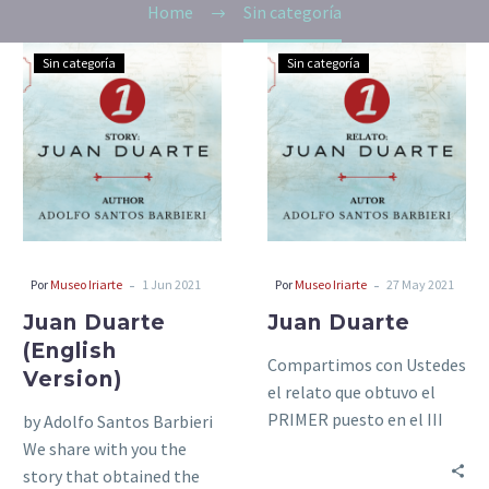
Home
Sin categoría
Juan
Juan
Sin categoría
Sin categoría
Duarte
Duarte
(English
Version)
-
-
Por
Museo Iriarte
1 Jun 2021
Por
Museo Iriarte
27 May 2021
Juan Duarte
Juan Duarte
(English
Compartimos con Ustedes
Version)
el relato que obtuvo el
PRIMER puesto en el III
by Adolfo Santos Barbieri
Concurso Internacional de
We share with you the
Relatos de Campo y…
story that obtained the