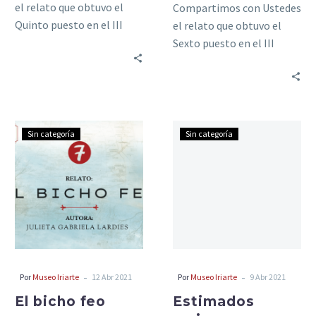
el relato que obtuvo el
Compartimos con Ustedes
Quinto puesto en el III
el relato que obtuvo el
Concurso Internacional de
Sexto puesto en el III
Relatos de Campo y…
Concurso Internacional de
Relatos de Campo y…
El
Estimados
Sin categoría
Sin categoría
bicho
amigos
feo
escritores
-
-
Por
Museo Iriarte
12 Abr 2021
Por
Museo Iriarte
9 Abr 2021
El bicho feo
Estimados