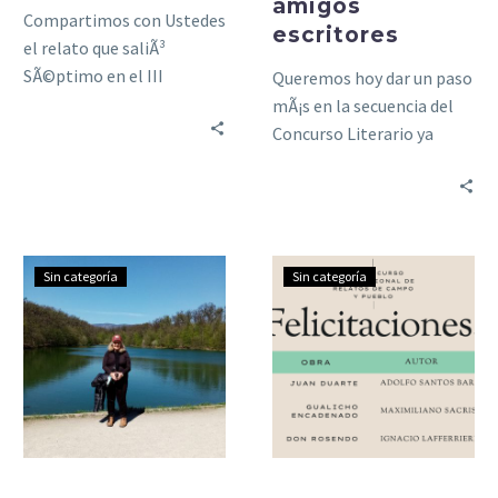
amigos
Compartimos con Ustedes
escritores
el relato que saliÃ³
SÃ©ptimo en el III
Queremos hoy dar un paso
Concurso Internacional de
mÃ¡s en la secuencia del
Relatos de Campo y
Concurso Literario ya
Pueblo. Su…
finalizado. Nos ha
parecido buena idea
publicar…
Â¡MUCHAS
Ganadores
Sin categoría
Sin categoría
GRACIAS!
del
III
Concurso
Internacional
de
Relatos
de
campo