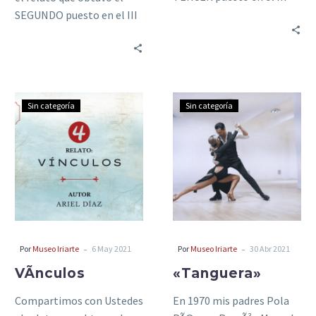
Concurso Internacional de
SEGUNDO puesto en el III
Relatos de Campo y…
Concurso Internacional de
Relatos de Campo y…
VÃ­
«Tanguera»
Sin categoría
Sin categoría
nculos
-
-
Por
Museo Iriarte
6 May 2021
Por
Museo Iriarte
30 Abr 2021
VÃ­nculos
«Tanguera»
Compartimos con Ustedes
En 1970 mis padres Pola