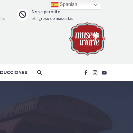
Spanish
No se permite


 hs
el ingreso de mascotas
DUCCIONES