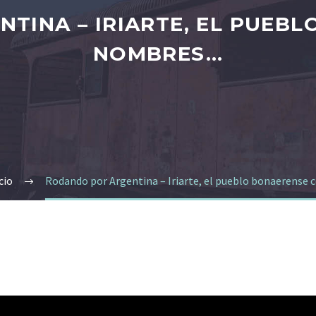
TINA – IRIARTE, EL PUEBL
NOMBRES…
cio
Rodando por Argentina – Iriarte, el pueblo bonaerense