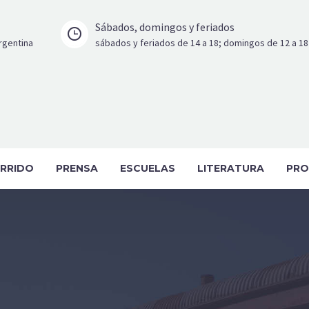
Sábados, domingos y feriados


Argentina
sábados y feriados de 14 a 18; domingos de 12 a 18
RRIDO
PRENSA
ESCUELAS
LITERATURA
PRO